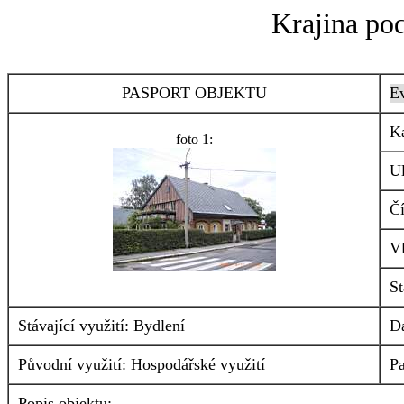
Krajina po
PASPORT OBJEKTU
Ev
Ka
foto 1:
Ul
Čí
Vl
St
Stávající využití: Bydlení
D
Původní využití: Hospodářské využití
P
Popis objektu: